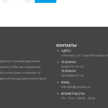
КОНТАКТЫ
АДРЕС:
г.Москва, ул. Старобитцевская 
авщиком и производителем
ТЕЛЕФОН:
8(495)773-07-24
довала себя как надежный
ТЕЛЕФОН:
бы логистики позволяет в
8(916)864-07-24
другой продукции клиентам в
EMAIL:
mitrade@yandex.ru
ВРЕМЯ РАБОТЫ:
Пн. - Птн. / 08:00 - 18:00