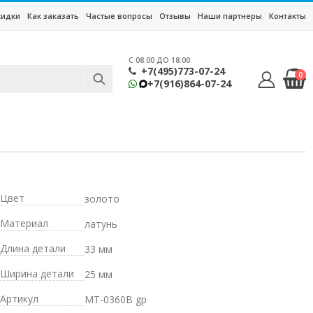
кидки
Как заказать
Частые вопросы
Отзывы
Наши партнеры
Контакты
C 08:00 ДО 18:00
+7(495)773-07-24
0
+7(916)864-07-24
Цвет
золото
Материал
латунь
Длина детали
33 мм
Ширина детали
25 мм
Артикул
MT-0360B gp